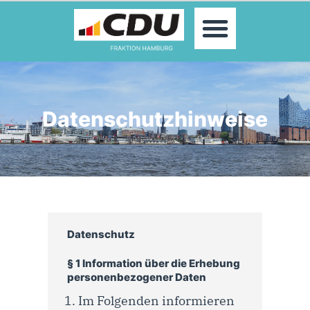
MOIN!
ABGEORDNETE
AKTUELLES
THEMEN
KONTAKT
Datenschutzhinweise
PRESSE
Datenschutz
§ 1 Information über die Erhebung
personenbezogener Daten
Im Folgenden informieren