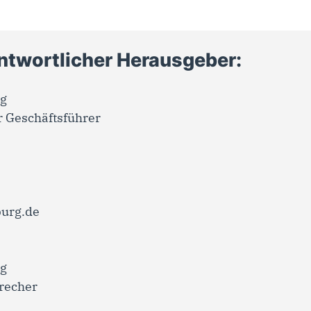
ntwortlicher Herausgeber:
rg
r Geschäftsführer
urg.de
rg
precher