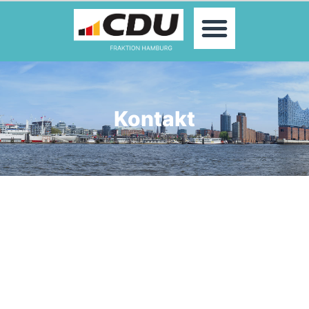
MOIN!
ABGEORDNETE
AKTUELLES
THEMEN
KONTAKT
Kontakt
PRESSE