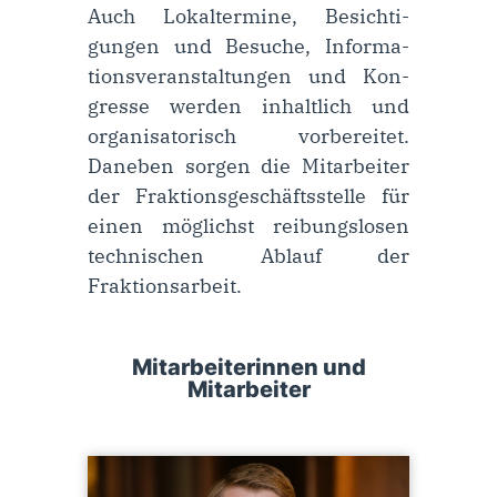
Auch Lokaltermine, Be­sich­ti­
gung­en und Be­suche, In­for­ma­
tions­ver­an­stal­tung­en und Kon­
gres­se werden inhaltlich und
organisatorisch vorbereitet.
Daneben sorgen die Mitarbeiter
der Frak­tions­ge­schäfts­stelle für
einen mög­lichst rei­bungs­losen
tech­nischen Ablauf der
Fraktions­arbeit.
Mitarbeiterinnen und
Mitarbeiter