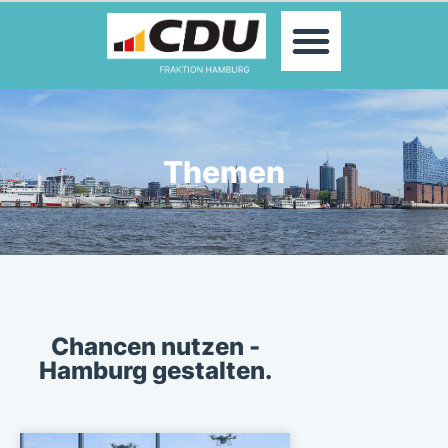
MOIN!
ABGEORDNETE
AKTUELLES
THEMEN
KONTAKT
Themen
PRESSE
Chancen nutzen -
Hamburg gestalten.