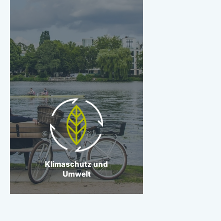
Klimaschutz und Umwelt
Wir wollen Hamburgs
Grün erhalten und
nehmen unsere
Verantwortung für das
Klima ernst.
Klimaschutz und
Umwelt