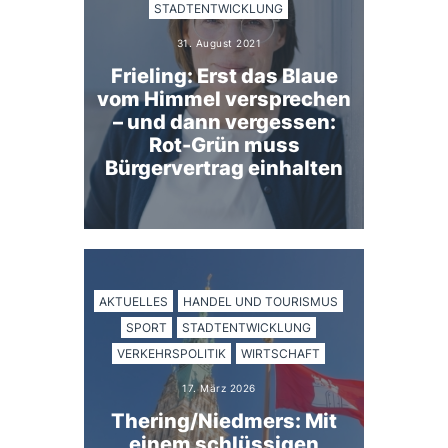
STADTENTWICKLUNG
31. August 2021
Frieling: Erst das Blaue
vom Himmel versprechen
– und dann vergessen:
Rot-Grün muss
Bürgervertrag einhalten
AKTUELLES
HANDEL UND TOURISMUS
SPORT
STADTENTWICKLUNG
VERKEHRSPOLITIK
WIRTSCHAFT
17. März 2026
Thering/Niedmers: Mit
einem schlüssigen