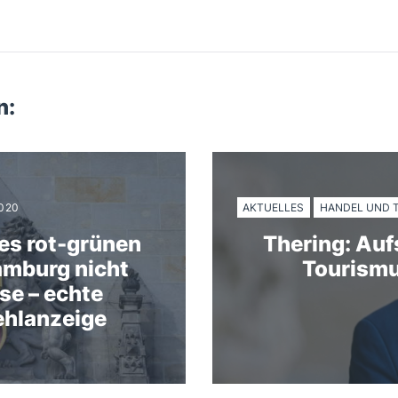
n:
AKTUELLES
HANDEL UND 
2020
des rot-grünen
Thering: Au
amburg nicht
Tourismu
se – echte
ehlanzeige