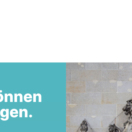
önnen
egen.