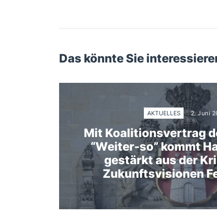
Das könnte Sie interessiere
AKTUELLES
2. Juni 
Mit Koalitionsvertrag 
“Weiter-so” kommt H
gestärkt aus der Kri
Zukunftsvisionen F