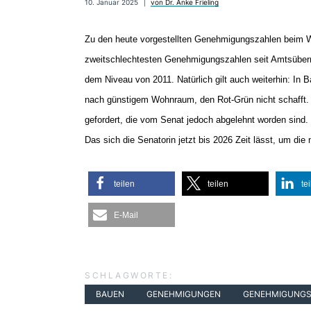
10. Januar 2025
von Dr. Anke Frieling
Zu den heute vorgestellten Genehmigungszahlen beim 
zweitschlechtesten Genehmigungszahlen seit Amtsüberna
dem Niveau von 2011. Natürlich gilt auch weiterhin: 
nach günstigem Wohnraum, den Rot-Grün nicht schafft.
gefordert, die vom Senat jedoch abgelehnt worden sind
Das sich die Senatorin jetzt bis 2026 Zeit lässt, um die
teilen
teilen
te
E-Mail
SCHLAGWORTE:
BAUEN
GENEHMIGUNGEN
GENEHMIGUNGS