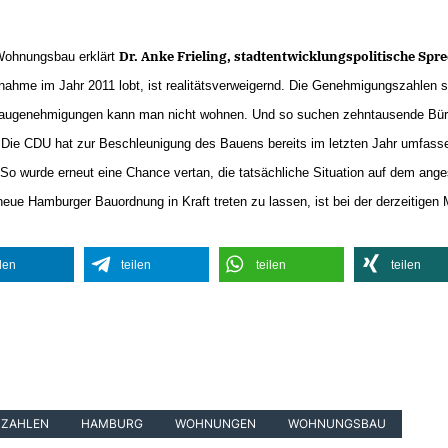
Dr. Anke Frieling, stadtentwicklungspolitische Spr
Wohnungsbau erklärt
hme im Jahr 2011 lobt, ist realitätsverweigernd. Die Genehmigungszahlen s
In Baugenehmigungen kann man nicht wohnen. Und so suchen zehntausende Bür
 Die CDU hat zur Beschleunigung des Bauens bereits im letzten Jahr umfa
. So wurde erneut eine Chance vertan, die tatsächliche Situation auf dem 
 neue Hamburger Bauordnung in Kraft treten zu lassen, ist bei der derzeitigen
ilen
teilen
teilen
teilen
ZAHLEN
HAMBURG
WOHNUNGEN
WOHNUNGSBAU