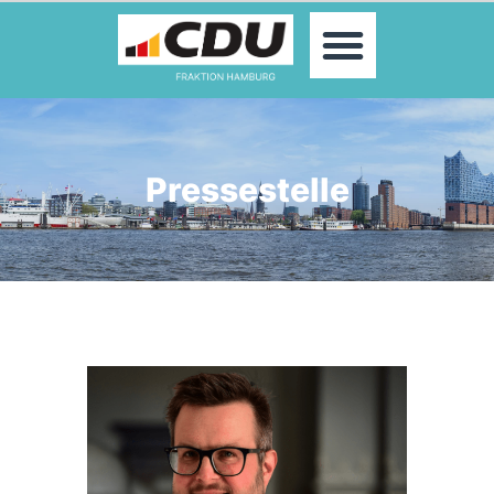
MOIN!
ABGEORDNETE
AKTUELLES
THEMEN
KONTAKT
Pressestelle
PRESSE