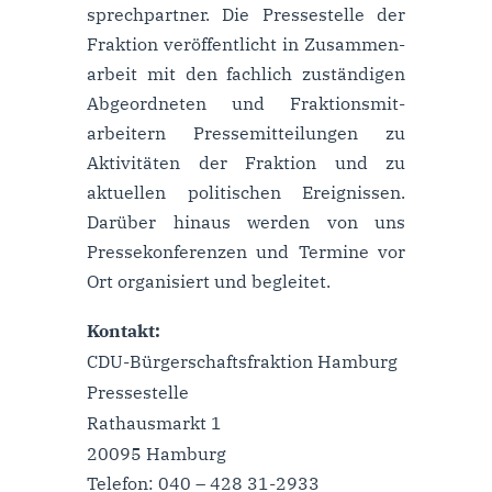
sprech­part­ner. Die Presse­stelle der
Frak­tion ve­röffent­licht in Zu­sammen­
arbeit mit den fach­lich zu­ständi­gen
Ab­geord­neten und Fraktions­mit­
arbei­tern Press­emit­teilung­en zu
Aktivi­täten der Frak­tion und zu
aktuellen politischen Er­eig­nissen.
Darüber hinaus werden von uns
Presse­kon­feren­zen und Termine vor
Ort organisiert und begleitet.
Kontakt:
CDU-Bürgerschaftsfraktion Hamburg
Pressestelle
Rathausmarkt 1
20095 Hamburg
Telefon: 040 – 428 31-2933