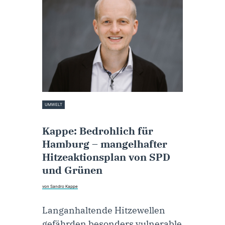
UMWELT
16. August 2022
Kappe: Bedrohlich für
Hamburg – mangelhafter
Hitzeaktionsplan von SPD
und Grünen
von Sandro Kappe
Langanhaltende Hitzewellen
gefährden besonders vulnerable