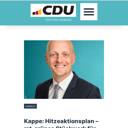
MOIN!
ABGEORDNETE
AKTUELLES
THEMEN
KONTAKT
PRESSE
UMWELT
3. Juni 2025
Kappe: Hitzeaktionsplan –