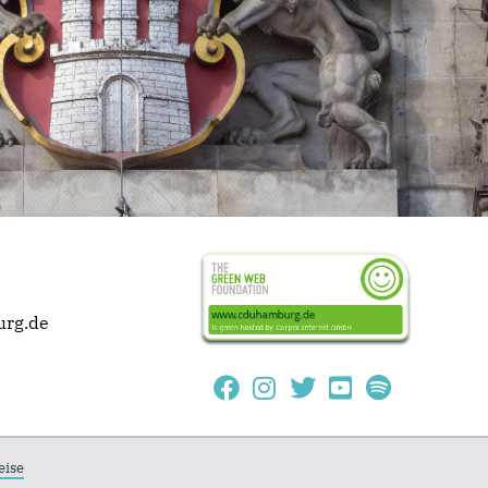
urg.de
eise