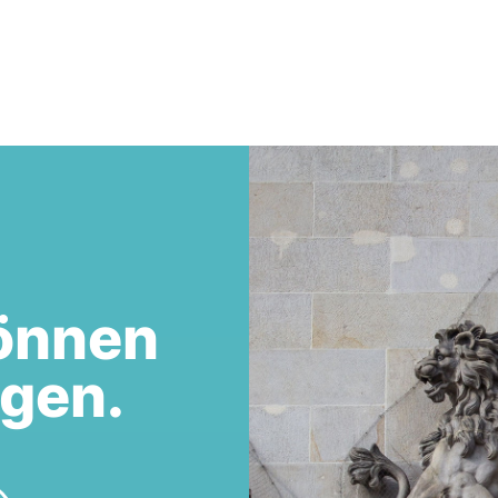
önnen
egen.