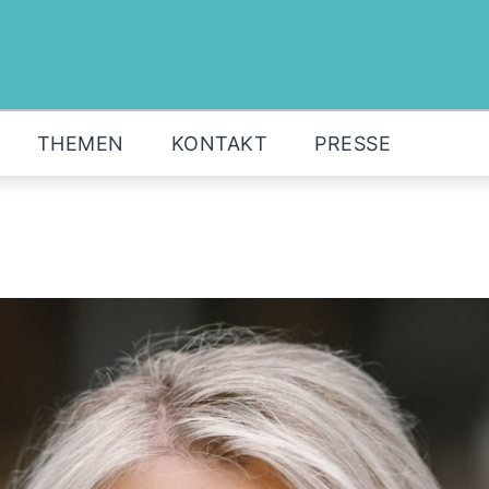
MOIN!
ABGEORDNETE
AKTUELLES
THEMEN
KONTAKT
PRESSE
THEMEN
KONTAKT
PRESSE