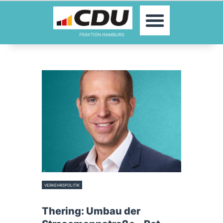
MOIN!
ABGEORDNETE
AKTUELLES
THEMEN
KONTAKT
PRESSE
VERKEHRSPOLITIK
19. März 2026
Thering: Umbau der