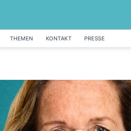
MOIN!
ABGEORDNETE
AKTUELLES
THEMEN
KONTAKT
PRESSE
THEMEN
KONTAKT
PRESSE