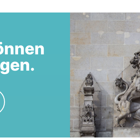
önnen
egen.