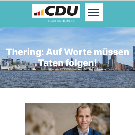
MOIN!
ABGEORDNETE
AKTUELLES
THEMEN
KONTAKT
Thering: Auf Worte müssen
PRESSE
Taten folgen!