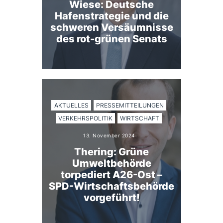
Wiese: Deutsche
Hafenstrategie und die
schweren Versäumnisse
des rot-grünen Senats
AKTUELLES
PRESSEMITTEILUNGEN
VERKEHRSPOLITIK
WIRTSCHAFT
13. November 2024
Thering: Grüne
Umweltbehörde
torpediert A26-Ost –
SPD-Wirtschaftsbehörde
vorgeführt!