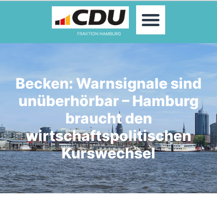
MOIN!
ABGEORDNETE
AKTUELLES
THEMEN
KONTAKT
Becken: Warnsignale sind
PRESSE
unüberhörbar – Hamburg
braucht den
wirtschaftspolitischen
Kurswechsel