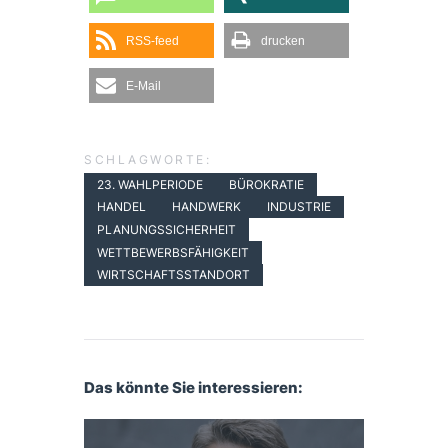
RSS-feed
drucken
E-Mail
SCHLAGWORTE:
23. WAHLPERIODE
BÜROKRATIE
HANDEL
HANDWERK
INDUSTRIE
PLANUNGSSICHERHEIT
WETTBEWERBSFÄHIGKEIT
WIRTSCHAFTSSTANDORT
Das könnte Sie interessieren: