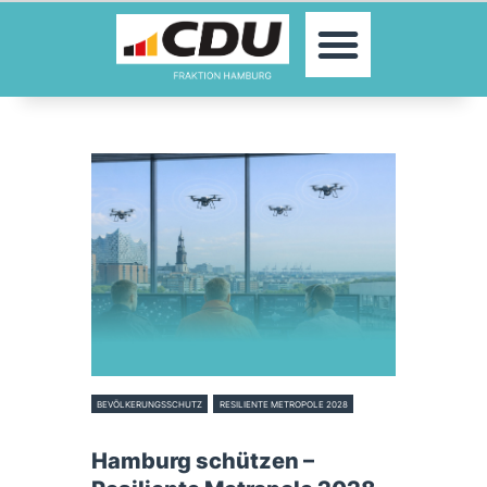
MOIN!
ABGEORDNETE
AKTUELLES
THEMEN
KONTAKT
PRESSE
BEVÖLKERUNGSSCHUTZ
RESILIENTE METROPOLE 2028
16. Februar 2026
Hamburg schützen –