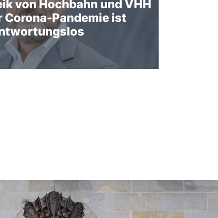
ik von Hochbahn und VHH
r Corona-Pandemie ist
ntwortungslos