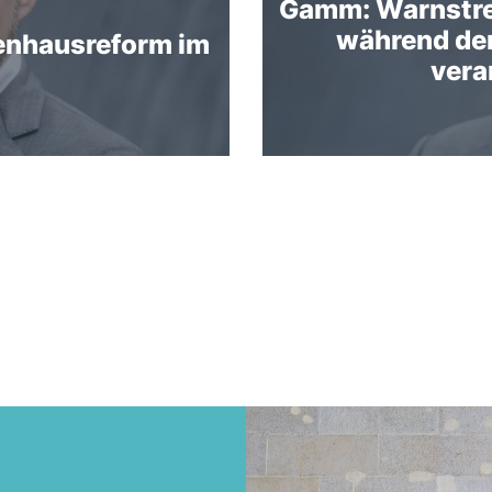
Gamm: Warnstre
während de
enhausreform im
vera