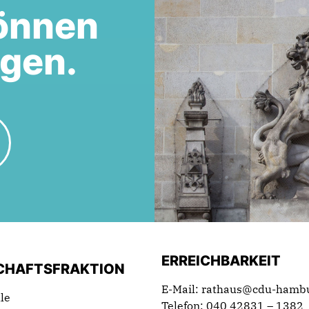
önnen
egen.
ERREICHBARKEIT
CHAFTSFRAKTION
E-Mail: rathaus@cdu-hamb
le
Telefon: 040 42831 – 1382