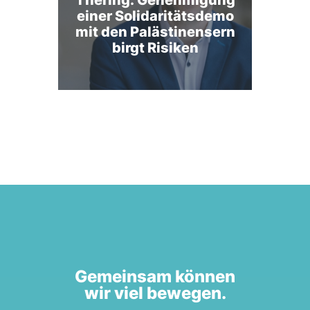
Thering: Genehmigung
einer Solidaritätsdemo
mit den Palästinensern
birgt Risiken
Gemeinsam können
wir viel bewegen.