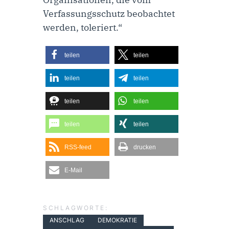
Verfassungsschutz beobachtet
werden, toleriert.“
teilen
teilen
teilen
teilen
teilen
teilen
teilen
teilen
RSS-feed
drucken
E-Mail
SCHLAGWORTE:
ANSCHLAG
DEMOKRATIE