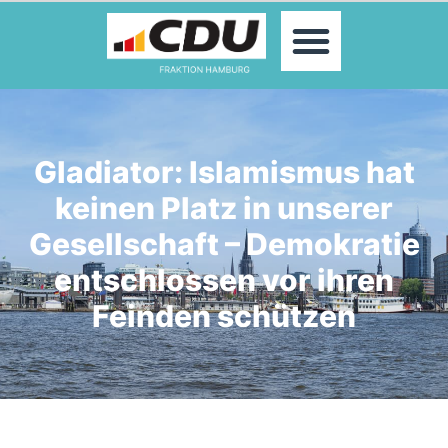
MOIN!
ABGEORDNETE
AKTUELLES
THEMEN
KONTAKT
Gladiator: Islamismus hat
PRESSE
keinen Platz in unserer
Gesellschaft – Demokratie
entschlossen vor ihren
Feinden schützen