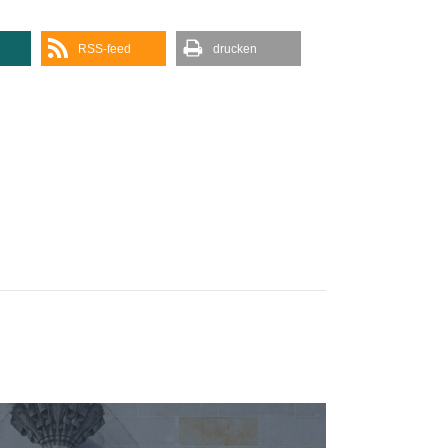
RSS-feed
drucken