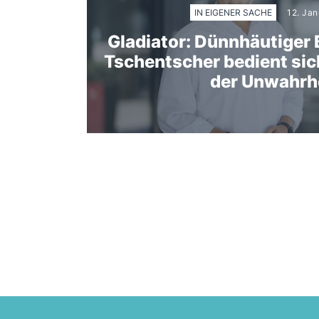
IN EIGENER SACHE
12. Ja
Gladiator: Dünnhäutiger 
Tschentscher bedient si
der Unwahrhe