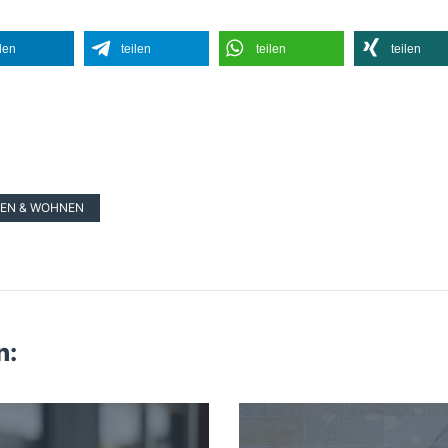
ilen
teilen
teilen
teilen
GEN & WOHNEN
n: