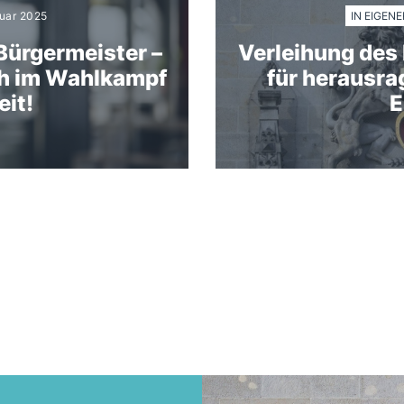
IN EIGEN
nuar 2025
Bürgermeister –
Verleihung des
ch im Wahlkampf
für herausr
it!
E