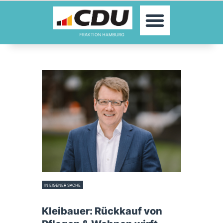
MOIN!
ABGEORDNETE
AKTUELLES
THEMEN
KONTAKT
PRESSE
IN EIGENER SACHE
14. Januar 2025
Kleibauer: Rückkauf von