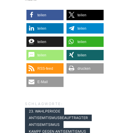
teilen
teilen
teilen
teilen
teilen
teilen
teilen
teilen
RSS-feed
drucken
E-Mail
SCHLAGWORTE:
23. WAHLPERIODE
ANTISEMITISMUSBEAUFTRAGTER
ANTISEMITSIMUS
KAMPF GEGEN ANTISEMITISMUS