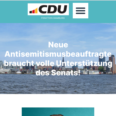
MOIN!
ABGEORDNETE
AKTUELLES
THEMEN
KONTAKT
Neue
PRESSE
Antisemitismusbeauftragte
braucht volle Unterstützung
des Senats!