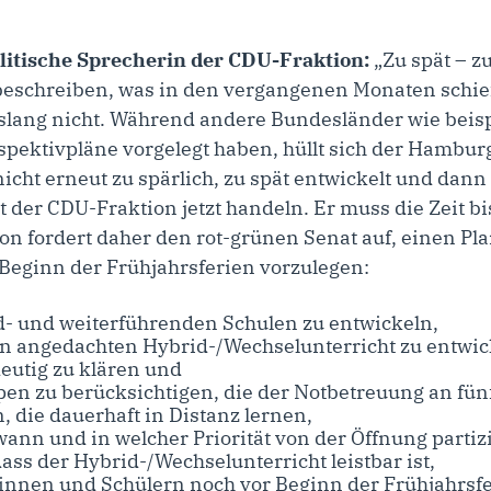
olitische Sprecherin der CDU-Fraktion:
„Zu spät – z
beschreiben, was in den vergangenen Monaten schiefg
bislang nicht. Während andere Bundesländer wie beis
rspektivpläne vorgelegt haben, hüllt sich der Hambur
 nicht erneut zu spärlich, zu spät entwickelt und da
t der CDU-Fraktion jetzt handeln. Er muss die Zeit 
on fordert daher den rot-grünen Senat auf, einen Pl
 Beginn der Frühjahrsferien vorzulegen:
d- und weiterführenden Schulen zu entwickeln,
n angedachten Hybrid-/Wechselunterricht zu entwic
eutig zu klären und
en zu berücksichtigen, die der Notbetreuung an fü
, die dauerhaft in Distanz lernen,
ann und in welcher Priorität von der Öffnung partiz
ass der Hybrid-/Wechselunterricht leistbar ist,
erinnen und Schülern noch vor Beginn der Frühjahrsf