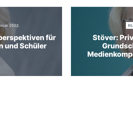
BI
bruar 2022
perspektiven für
Stöver: Pr
n und Schüler
Grundsch
Medienkompe