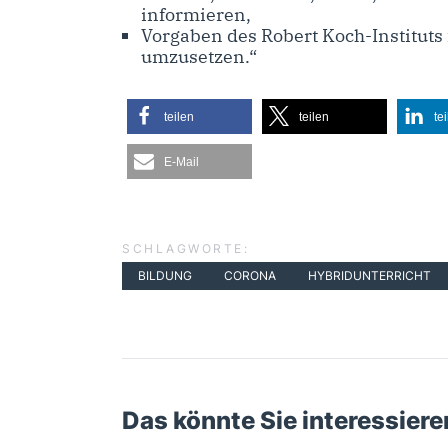
informieren,
Vorgaben des Robert Koch-Institut
umzusetzen.“
teilen
teilen
te
E-Mail
SCHLAGWORTE:
BILDUNG
CORONA
HYBRIDUNTERRICHT
Das könnte Sie interessiere