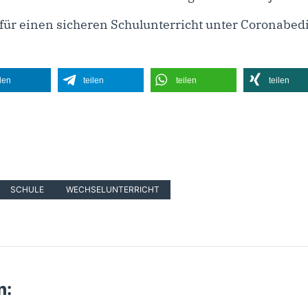
s für einen sicheren Schulunterricht unter Coronab
ilen
teilen
teilen
teilen
SCHULE
WECHSELUNTERRICHT
n: