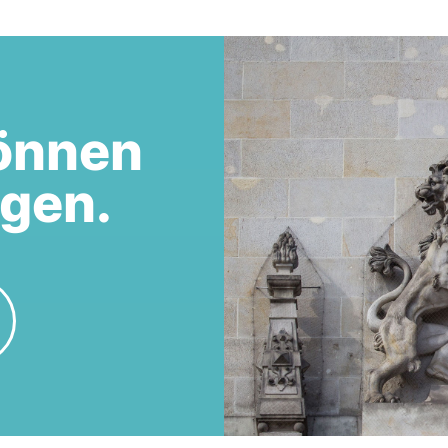
önnen
egen.