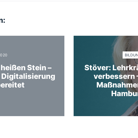
n:
BILDU
2020
 heißen Stein –
Stöver: Lehrkr
 Digitalisierung
verbessern 
ereitet
Maßnahmen 
Hambur