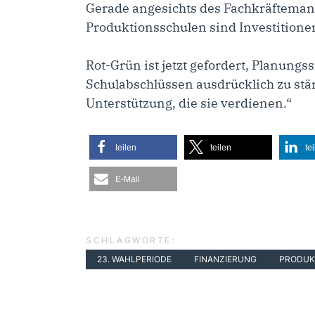
Gerade angesichts des Fachkräftemange
Produktionsschulen sind Investitionen 
Rot-Grün ist jetzt gefordert, Planun
Schulabschlüssen ausdrücklich zu st
Unterstützung, die sie verdienen.“
teilen
teilen
te
E-Mail
SCHLAGWORTE:
23. WAHLPERIODE
FINANZIERUNG
PRODUK