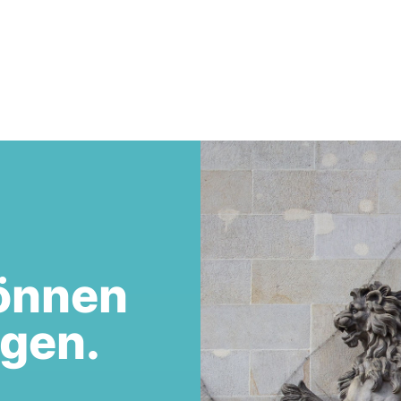
önnen
egen.