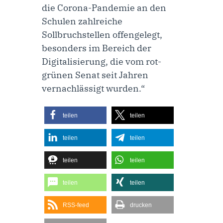
die Corona-Pandemie an den
Schulen zahlreiche
Sollbruchstellen offengelegt,
besonders im Bereich der
Digitalisierung, die vom rot-
grünen Senat seit Jahren
vernachlässigt wurden.“
teilen
teilen
teilen
teilen
teilen
teilen
teilen
teilen
RSS-feed
drucken