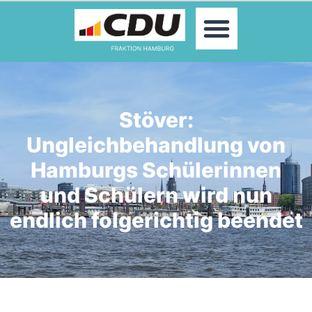
MOIN!
ABGEORDNETE
AKTUELLES
THEMEN
KONTAKT
Stöver:
PRESSE
Ungleichbehandlung von
Hamburgs Schülerinnen
und Schülern wird nun
endlich folgerichtig beendet