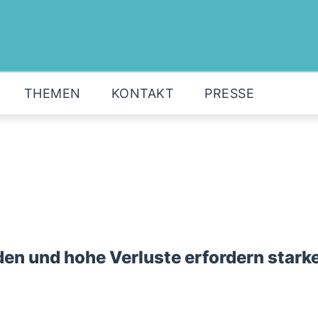
MOIN!
ABGEORDNETE
AKTUELLES
THEMEN
KONTAKT
PRESSE
THEMEN
KONTAKT
PRESSE
den und hohe Verluste erfordern stark