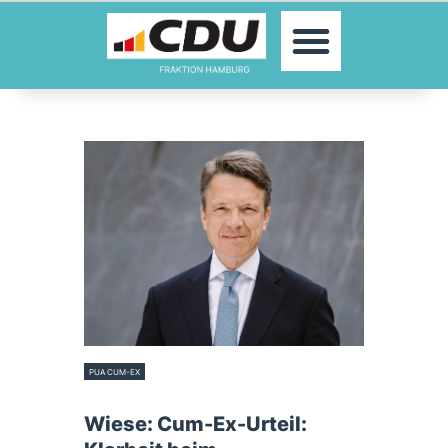
MOIN!
ABGEORDNETE
AKTUELLES
THEMEN
KONTAKT
PRESSE
PUA CUM-EX
28. Juli 2021
Wiese: Cum-Ex-Urteil: