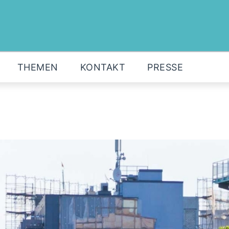
MOIN!
ABGEORDNETE
AKTUELLES
THEMEN
KONTAKT
PRESSE
THEMEN
KONTAKT
PRESSE