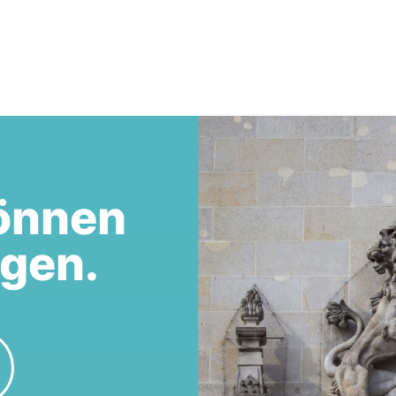
önnen
egen.