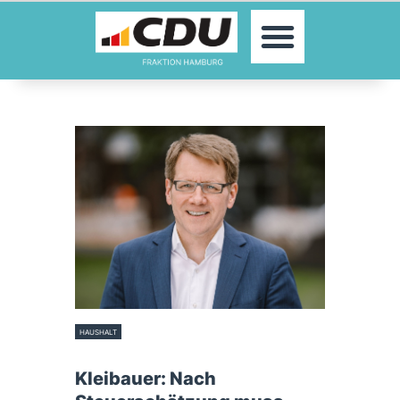
MOIN!
ABGEORDNETE
AKTUELLES
THEMEN
KONTAKT
PRESSE
HAUSHALT
28. Mai 2024
Kleibauer: Nach