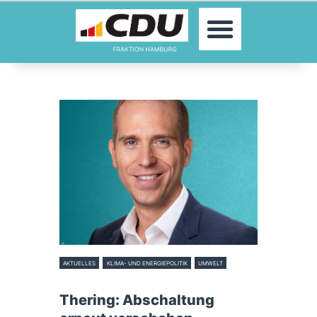
MOIN!
ABGEORDNETE
AKTUELLES
THEMEN
KONTAKT
PRESSE
AKTUELLES
KLIMA- UND ENERGIEPOLITIK
UMWELT
30. September 2025
Thering: Abschaltung