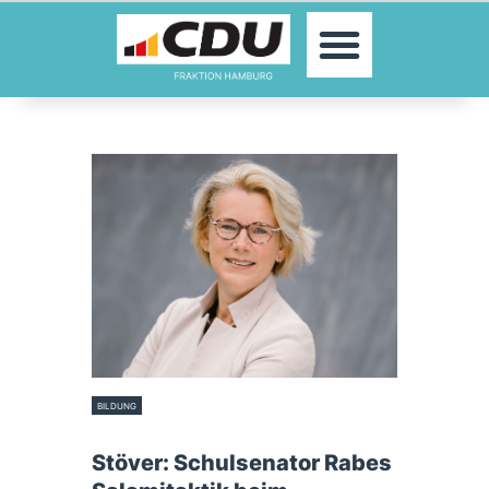
MOIN!
ABGEORDNETE
AKTUELLES
THEMEN
KONTAKT
PRESSE
BILDUNG
12. Januar 2023
Stöver: Schulsenator Rabes