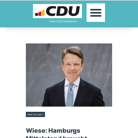
MOIN!
ABGEORDNETE
AKTUELLES
THEMEN
KONTAKT
PRESSE
WIRTSCHAFT
8. Juni 2023
Wiese: Hamburgs