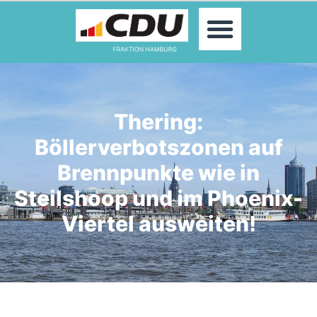
MOIN!
ABGEORDNETE
AKTUELLES
THEMEN
KONTAKT
Thering:
PRESSE
Böllerverbotszonen auf
Brennpunkte wie in
Steilshoop und im Phoenix-
Viertel ausweiten!