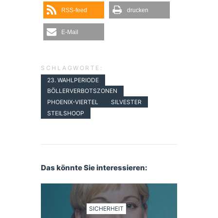
RSS-feed
drucken
E-Mail
SCHLAGWORTE:
23. WAHLPERIODE
BÖLLERVERBOTSZONEN
PHOENIX-VIERTEL
SILVESTER
STEILSHOOP
Das könnte Sie interessieren:
SICHERHEIT