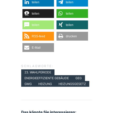
teilen
teilen
teilen
teilen
teilen
teilen
RSS-feed
drucken
E-Mail
SCHLAGWORTE:
23. WAHLPERIODE
ENERGIEEFFIZIENTE GEBÄUDE
GEG
GMG
HEIZUNG
HEIZUNGSGESETZ
Das könnte Sie interessieren: