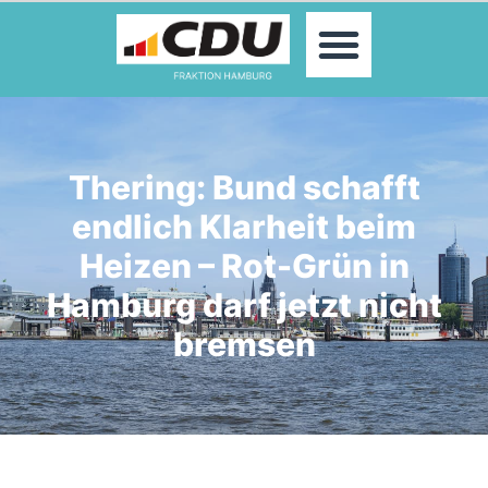
MOIN!
ABGEORDNETE
AKTUELLES
THEMEN
KONTAKT
Thering: Bund schafft
PRESSE
endlich Klarheit beim
Heizen – Rot-Grün in
Hamburg darf jetzt nicht
bremsen