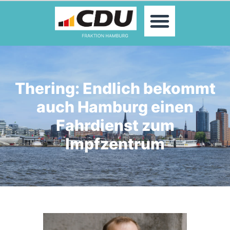
MOIN!
ABGEORDNETE
AKTUELLES
THEMEN
KONTAKT
Thering: Endlich bekommt
PRESSE
auch Hamburg einen
Fahrdienst zum
Impfzentrum