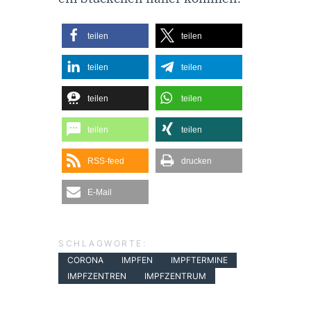
teilen
teilen
teilen
teilen
teilen
teilen
teilen
teilen
RSS-feed
drucken
E-Mail
SCHLAGWORTE:
CORONA
IMPFEN
IMPFTERMINE
IMPFZENTREN
IMPFZENTRUM