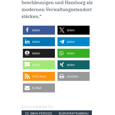
beschleunigen und Hamburg als
modernen Verwaltungsstandort
stärken.“
teilen
teilen
teilen
teilen
teilen
teilen
teilen
teilen
RSS-feed
drucken
E-Mail
SCHLAGWORTE:
23. WAHLPERIODE
BÜROKRATIEABBAU