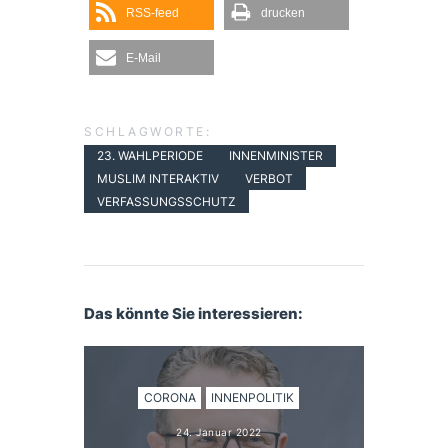
RSS-feed
drucken
E-Mail
SCHLAGWORTE:
23. WAHLPERIODE
INNENMINISTER
MUSLIM INTERAKTIV
VERBOT
VERFASSUNGSSCHUTZ
Das könnte Sie interessieren:
CORONA
INNENPOLITIK
24. Januar 2022