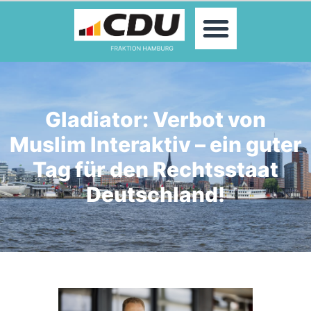
MOIN!
ABGEORDNETE
AKTUELLES
THEMEN
KONTAKT
Gladiator: Verbot von
PRESSE
Muslim Interaktiv – ein guter
Tag für den Rechtsstaat
Deutschland!