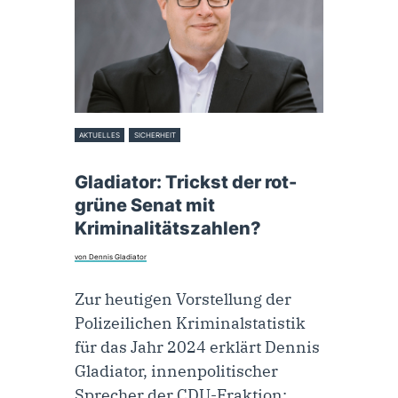
AKTUELLES
SICHERHEIT
13. Februar 2025
Gladiator: Trickst der rot-
grüne Senat mit
Kriminalitätszahlen?
von Dennis Gladiator
Zur heutigen Vorstellung der
Polizeilichen Kriminalstatistik
für das Jahr 2024 erklärt Dennis
Gladiator, innenpolitischer
Sprecher der CDU-Fraktion: