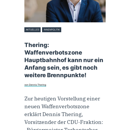
AKTUELLES
INNENPOLITIK
29. September 2023
Thering:
Waffenverbotszone
Hauptbahnhof kann nur ein
Anfang sein, es gibt noch
weitere Brennpunkte!
von Dennis Thering
Zur heutigen Vorstellung einer
neuen Waffenverbotszone
erklärt Dennis Thering,
Vorsitzender der CDU-Fraktion:
„Bürgermeister Tschentscher,