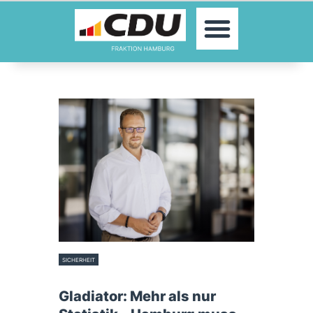
MOIN!
ABGEORDNETE
AKTUELLES
THEMEN
KONTAKT
PRESSE
SICHERHEIT
12. Februar 2026
Gladiator: Mehr als nur