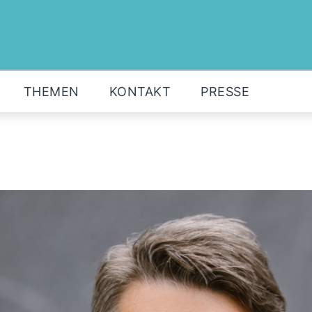
MOIN!
ABGEORDNETE
AKTUELLES
THEMEN
KONTAKT
PRESSE
THEMEN
KONTAKT
PRESSE