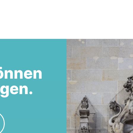
önnen
egen.