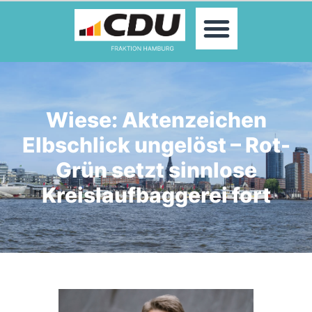
MOIN!
ABGEORDNETE
AKTUELLES
THEMEN
KONTAKT
Wiese: Aktenzeichen
PRESSE
Elbschlick ungelöst – Rot-
Grün setzt sinnlose
Kreislaufbaggerei fort