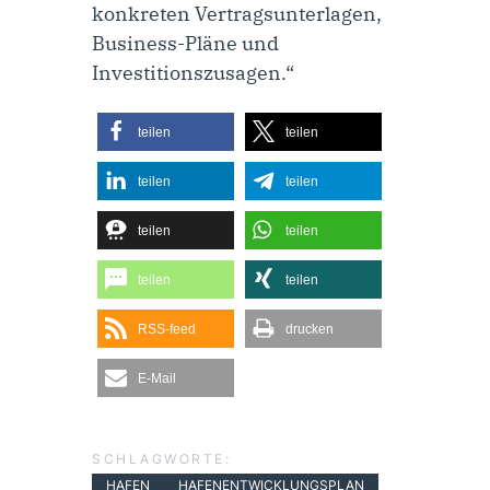
konkreten Vertragsunterlagen,
Business-Pläne und
Investitionszusagen.“
teilen
teilen
teilen
teilen
teilen
teilen
teilen
teilen
RSS-feed
drucken
E-Mail
SCHLAGWORTE:
HAFEN
HAFENENTWICKLUNGSPLAN