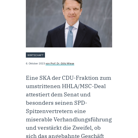
WIRTSCHAFT
6. Oktober 2023
von Prof. Dr. Götz Wiese
Eine
SKA
der CDU-Fraktion zum
umstrittenen HHLA/MSC-Deal
attestiert dem Senat und
besonders seinen SPD-
Spitzenvertretern eine
miserable Verhandlungsführung
und verstärkt die Zweifel, ob
sich das angebahnte Geschäft