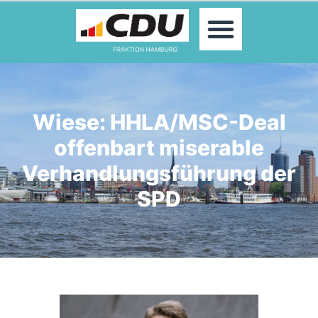
MOIN!
ABGEORDNETE
AKTUELLES
THEMEN
KONTAKT
Wiese: HHLA/MSC-Deal
PRESSE
offenbart miserable
Verhandlungsführung der
SPD