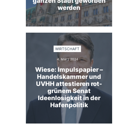
ganzen Stadt geworben
werden
WIRTSCHAFT
4. März 2024
Wiese: Impulspapier –
Handelskammer und
UVHH attestieren rot-
grünem Senat
Ideenlosigkeit in der
Hafenpolitik