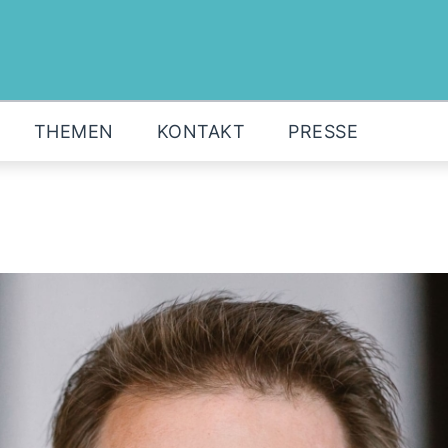
MOIN!
ABGEORDNETE
AKTUELLES
THEMEN
KONTAKT
PRESSE
THEMEN
KONTAKT
PRESSE