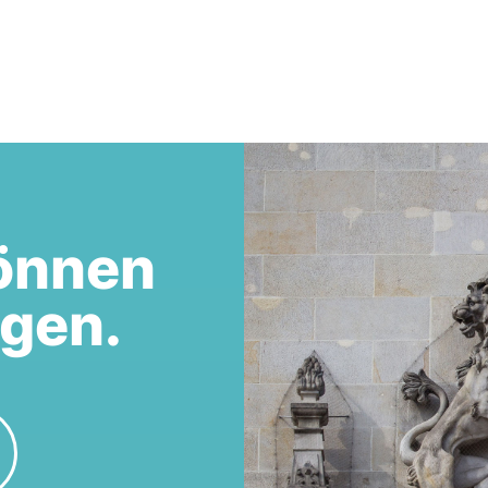
önnen
egen.