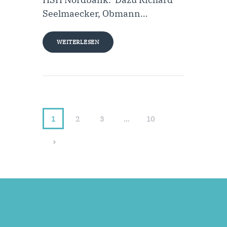
Seelmaecker, Obmann…
WEITERLESEN
1
2
3
…
10
>