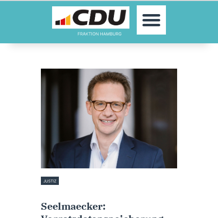
MOIN!
ABGEORDNETE
AKTUELLES
THEMEN
KONTAKT
PRESSE
JUSTIZ
20. September 2022
Seelmaecker: