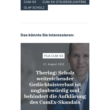
CUM-EX
CUM-EX-STEUERGELDAFFÄRE
OLAF SCHOLZ
Das könnte Sie interessieren:
PUA CUM-EX
21. August 2022
Thering: Scholz
weitreichender
Gedächtnisverlust ist
unglaubwürdig und
behindert die Aufklärung
des CumEx-Skandals