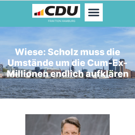
MOIN!
ABGEORDNETE
AKTUELLES
THEMEN
KONTAKT
Wiese: Scholz muss die
PRESSE
Umstände um die Cum-Ex-
Millionen endlich aufklären