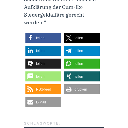
Aufklärung der Cum-Ex-
Steuergeldaffäre gerecht
werden.“
teilen
teilen
teilen
teilen
teilen
teilen
teilen
teilen
RSS-feed
drucken
E-Mail
SCHLAGWORTE: