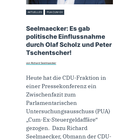
AKTUELLES
PUA CUM-EX
28. November 2023
Seelmaecker: Es gab
politische Einflussnahme
durch Olaf Scholz und Peter
Tschentscher!
von Richard Seelmaecker
Heute hat die CDU-Fraktion in
einer Pressekonferenz ein
Zwischenfazit zum
Parlamentarischen
Untersuchungsausschuss (PUA)
„Cum-Ex-Steuergeldaffäre“
gezogen. Dazu Richard
Seelmaecker, Obmann der CDU-