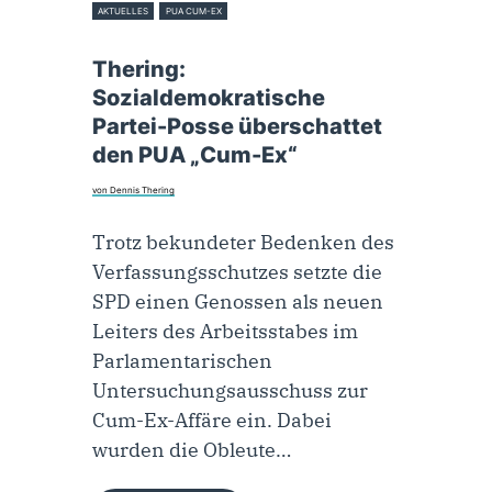
AKTUELLES
PUA CUM-EX
23. Februar 2023
Thering:
Sozialdemokratische
Partei-Posse überschattet
den PUA „Cum-Ex“
von Dennis Thering
Trotz bekundeter Bedenken des
Verfassungsschutzes setzte die
SPD einen Genossen als neuen
Leiters des Arbeitsstabes im
Parlamentarischen
Untersuchungsausschuss zur
Cum-Ex-Affäre ein. Dabei
wurden die Obleute…