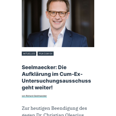
AKTUELLES
PUA CUM-EX
24. Juni 2024
Seelmaecker: Die
Aufklärung im Cum-Ex-
Untersuchungsausschuss
geht weiter!
von Richard Seelmaecker
Zur heutigen Beendigung des
gegen Dr. Christian Olearius