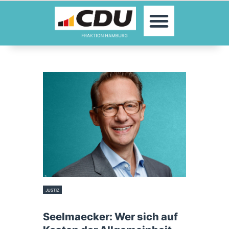
MOIN!
ABGEORDNETE
AKTUELLES
THEMEN
KONTAKT
PRESSE
JUSTIZ
19. März 2026
Seelmaecker: Wer sich auf