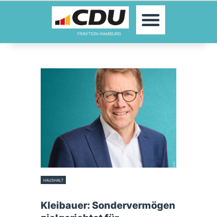
MOIN!
ABGEORDNETE
AKTUELLES
THEMEN
KONTAKT
PRESSE
HAUSHALT
14. Januar 2026
Kleibauer: Sondervermögen