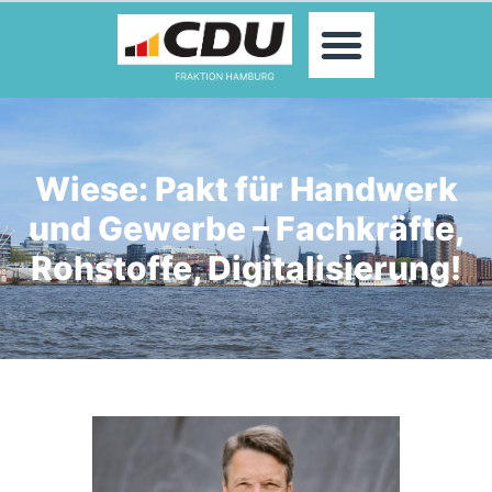
MOIN!
ABGEORDNETE
AKTUELLES
THEMEN
KONTAKT
Wiese: Pakt für Handwerk
PRESSE
und Gewerbe – Fachkräfte,
Rohstoffe, Digitalisierung!