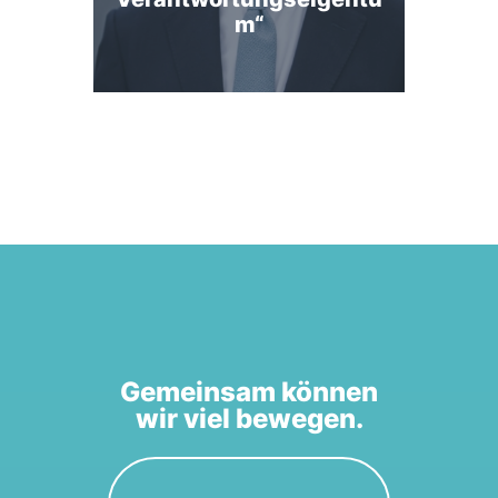
m“
Gemeinsam können
wir viel bewegen.