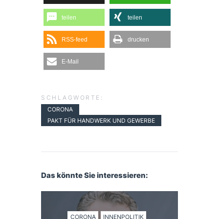
teilen
teilen
RSS-feed
drucken
E-Mail
SCHLAGWORTE:
CORONA
PAKT FÜR HANDWERK UND GEWERBE
Das könnte Sie interessieren:
CORONA
INNENPOLITIK