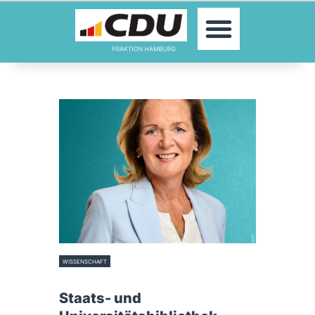
MOIN!
ABGEORDNETE
AKTUELLES
THEMEN
KONTAKT
PRESSE
WISSENSCHAFT
8. Juni 2026
Staats- und