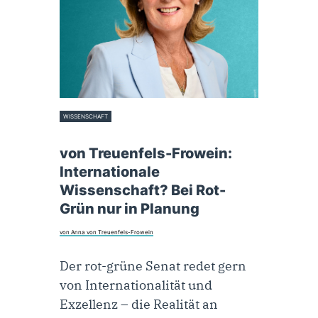
WISSENSCHAFT
16. April 2026
von Treuenfels-Frowein:
Internationale
Wissenschaft? Bei Rot-
Grün nur in Planung
von Anna von Treuenfels-Frowein
Der rot-grüne Senat redet gern
von Internationalität und
Exzellenz – die Realität an