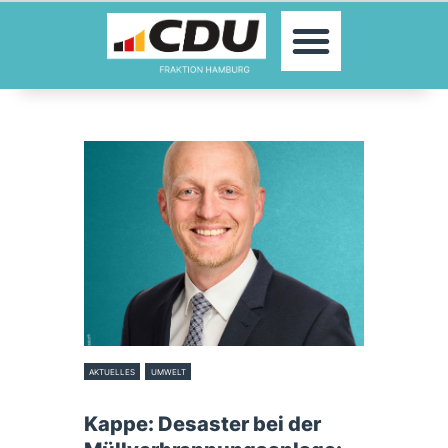
MOIN!
ABGEORDNETE
AKTUELLES
THEMEN
KONTAKT
PRESSE
AKTUELLES
UMWELT
9. Juli 2026
Kappe: Desaster bei der