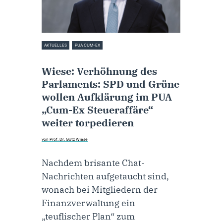
AKTUELLES
PUA CUM-EX
5. August 2022
Wiese: Verhöhnung des
Parlaments: SPD und Grüne
wollen Aufklärung im PUA
„Cum-Ex Steueraffäre“
weiter torpedieren
von Prof. Dr. Götz Wiese
Nachdem brisante Chat-
Nachrichten aufgetaucht sind,
wonach bei Mitgliedern der
Finanzverwaltung ein
„teuflischer Plan“ zum