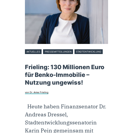
AKTUELLES
PRESSEMITTEILUNGEN
STADTENTWICKLUNG
12. November 2024
Frieling: 130 Millionen Euro
für Benko-Immobilie –
Nutzung ungewiss!
von Dr. Anke Frieling
Heute haben Finanzsenator Dr.
Andreas Dressel,
Stadtentwicklungssenatorin
Karin Pein gemeinsam mit